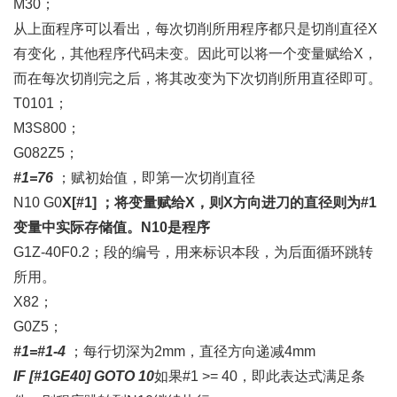
M30；
从上面程序可以看出，每次切削所用程序都只是切削直径X
有变化，其他程序代码未变。因此可以将一个变量赋给X，
而在每次切削完之后，将其改变为下次切削所用直径即可。
T0101；
M3S800；
G082Z5；
#1=76
；赋初始值，即第一次切削直径
N10 G0
X[#1]
；
将变量赋给X，则X方向进刀的直径则为#1
变量中实际存储值。N10是程序
G1Z-40F0.2；段的编号，用来标识本段，为后面循环跳转
所用。
X82；
G0Z5；
#1=#1-4
；每行切深为2mm，直径方向递减4mm
IF [#1GE40] GOTO 10
如果#1 >= 40，即此表达式满足条