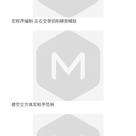
宏程序编制-左右交替切削梯形螺纹
镂空立方体宏程序范例