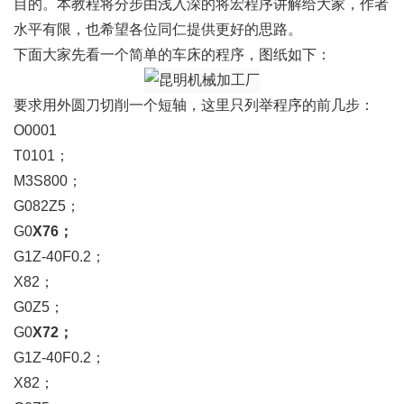
目的。本教程将分步由浅入深的将宏程序讲解给大家，作者
水平有限，也希望各位同仁提供更好的思路。
下面大家先看一个简单的车床的程序，图纸如下：
要求用外圆刀切削一个短轴，这里只列举程序的前几步：
O0001
T0101；
M3S800；
G082Z5；
G0
X76
；
G1Z-40F0.2；
X82；
G0Z5；
G0
X72
；
G1Z-40F0.2；
X82；