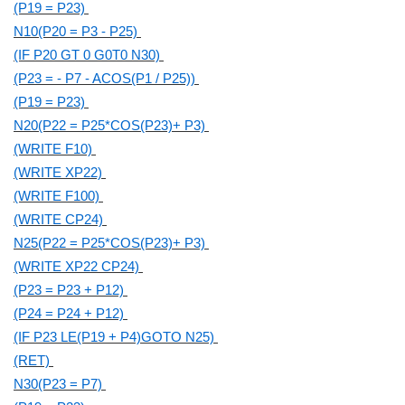
(P19 = P23)
N10(P20 = P3 - P25)
(IF P20 GT 0 G0T0 N30)
(P23 = - P7 - ACOS(P1 / P25))
(P19 = P23)
N20(P22 = P25*COS(P23)+ P3)
(WRITE F10)
(WRITE XP22)
(WRITE F100)
(WRITE CP24)
N25(P22 = P25*COS(P23)+ P3)
(WRITE XP22 CP24)
(P23 = P23 + P12)
(P24 = P24 + P12)
(IF P23 LE(P19 + P4)GOTO N25)
(RET)
N30(P23 = P7)