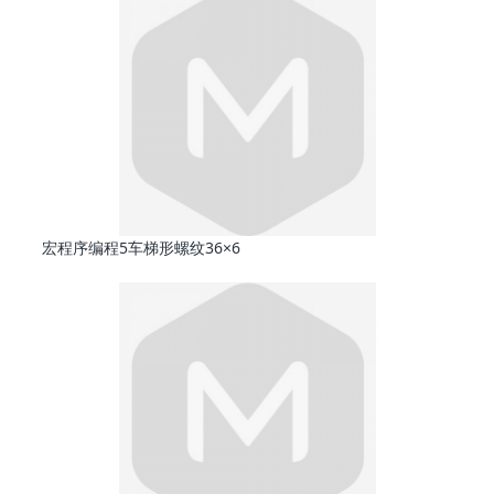
宏程序编程5车梯形螺纹36×6