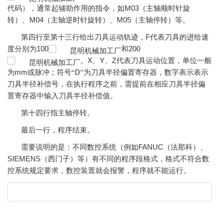
M03
代码），通常起辅助作用的指令，如
（主轴顺时针旋
M04
M05
转）、
（主轴逆时针旋转）、
（主轴停转）等。
F
第四行至第十三行给出刀具运动轨迹，
代表刀具的进给速
100
200
度分别为
和
X
Y
Z
。
、
、
代表刀具运动位置，单位一般
mm
D
为
或脉冲；符号“
”为
刀具半径偏置寄存器，数字表示表示
刀具半径补偿号
，在执行程序之前，需提前在相应
刀具半径偏
置寄存器中
输入刀具半径补偿值。
第十四行指主轴停转。
最后一行，程序结束。
FANUC
需要说明的是：不同数控系统（例如
（法那科）、
SIEMENS
（西门子）等）有不同的程序段格式，格式不符合数
控系统规定要求，数控装置就会报警，程序就不能运行。