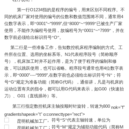
O1234
第一行
指的是程序的编号，用来区别不同程序。不
4
同的机床厂家对使用的编号的位数和数值范围将不同，通常用
0001”~“9999”,
8000
~
9999
位数字表示，即“
但“
”
“
”已被生产厂家
0001
~
7999
使用，不能作为编程号使用，故编程号为“
”
“
”，并在
O
数字前必须给出标识符号“
”。
第二行是一些准备工作，告知数控机床程序编制的方式、工
N1
件所在位置、选用的坐标系等。
代表程序段号（简称顺序
号），机床加工时并不起作用，是为了便于程序的编制和修
4
改，可以跳跃使用，也可以省略。程序段号通常也用
位数字表
0000”----“9999”,
N
示，即“
在数字前也必须给出标识符号“
”；符
G
G
号“
”规定为准备功能（简称
代码），通俗讲，凡是与机床的
G
G00
运动位置有关的指令，都可以用
代码来表示，如
（快速抬
G01
刀）、
（直线插补）等。
800
第三行指定数控机床主轴按顺时针旋转，转速为
nok="f"
gradientshapeok="t" o:co
nnecttype="rect">
S
。符号“
”代表主轴转速，单位为
M
M
；符号“
”规定为辅助功能代码（简称