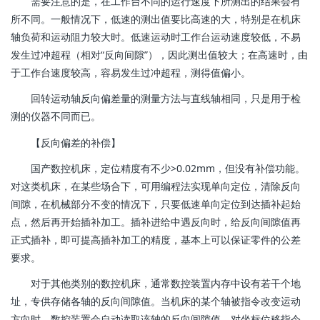
需要注意的是，在工作台不同的运行速度下所测出的结果会有
所不同。一般情况下，低速的测出值要比高速的大，特别是在机床
轴负荷和运动阻力较大时。低速运动时工作台运动速度较低，不易
发生过冲超程（相对“反向间隙”），因此测出值较大；在高速时，由
于工作台速度较高，容易发生过冲超程，测得值偏小。
回转运动轴反向偏差量的测量方法与直线轴相同，只是用于检
测的仪器不同而已。
【反向偏差的补偿】
国产数控机床，定位精度有不少>0.02mm，但没有补偿功能。
对这类机床，在某些场合下，可用编程法实现单向定位，清除反向
间隙，在机械部分不变的情况下，只要低速单向定位到达插补起始
点，然后再开始插补加工。插补进给中遇反向时，给反向间隙值再
正式插补，即可提高插补加工的精度，基本上可以保证零件的公差
要求。
对于其他类别的数控机床，通常数控装置内存中设有若干个地
址，专供存储各轴的反向间隙值。当机床的某个轴被指令改变运动
方向时，数控装置会自动读取该轴的反向间隙值，对坐标位移指令