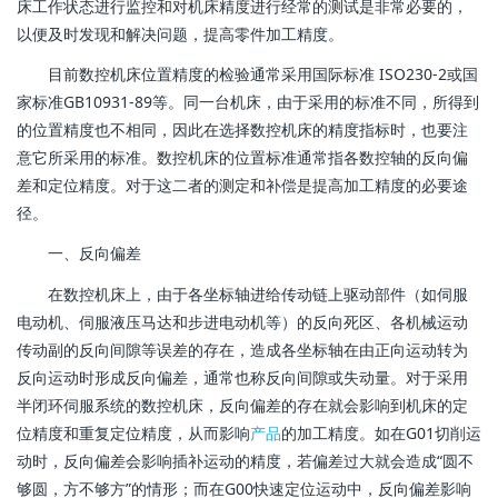
床工作状态进行监控和对机床精度进行经常的测试是非常必要的，
以便及时发现和解决问题，提高零件加工精度。
目前数控机床位置精度的检验通常采用国际标准 ISO230-2或国
家标准GB10931-89等。同一台机床，由于采用的标准不同，所得到
的位置精度也不相同，因此在选择数控机床的精度指标时，也要注
意它所采用的标准。数控机床的位置标准通常指各数控轴的反向偏
差和定位精度。对于这二者的测定和补偿是提高加工精度的必要途
径。
一、反向偏差
在数控机床上，由于各坐标轴进给传动链上驱动部件（如伺服
电动机、伺服液压马达和步进电动机等）的反向死区、各机械运动
传动副的反向间隙等误差的存在，造成各坐标轴在由正向运动转为
反向运动时形成反向偏差，通常也称反向间隙或失动量。对于采用
半闭环伺服系统的数控机床，反向偏差的存在就会影响到机床的定
位精度和重复定位精度，从而影响
产品
的加工精度。如在G01切削运
动时，反向偏差会影响插补运动的精度，若偏差过大就会造成“圆不
够圆，方不够方”的情形；而在G00快速定位运动中，反向偏差影响