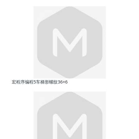
宏程序编程5车梯形螺纹36×6