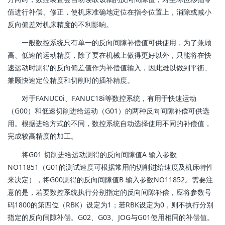
值进行补偿、修正，使机床准确地定位在指令位置上，消除或减小
反向偏差对机床精度的不利影响。
一般数控系统只有单一的反向间隙补偿值可供使用，为了兼顾
高、低速的运动精度，除了要在机械上做得更好以外，只能将在快
速运动时测得的反向偏差值作为补偿值输入，因此难以做到平衡、
兼顾快速定位精度和切削时的插补精度。
对于FANUC0i、FANUC18i等数控系统，有用于快速运动
（G00）和低速切削进给运动（G01）的两种反向间隙补偿可供选
用。根据进给方式的不同，数控系统自动选择使用不同的补偿值，
完成较高精度的加工。
将G01 切削进给运动测得的反向间隙值A 输入参数
NO11851（G01的测试速度可根据常用的切削进给速度及机床特性
来决定），将G00测得的反向间隙值B 输入参数NO11852。需要注
意的是，若要数控系统执行分别指定的反向间隙补偿，应将参数号
码1800的第四位（RBK）设定为1；若RBK设定为0，则不执行分别
指定的反向间隙补偿。G02、G03、JOG与G01使用相同的补偿值。