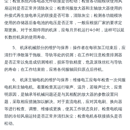
尘；检查系统内各电器元件联接是否松动；检查各功能模块使用风
扇运转是否正常并清除灰尘；检查伺服放大器和主轴放大器使用的
外接式再生放电单元的联接是否可靠，清除灰尘；检测各功能模块
使用的存储器后备电池的电压是否正常，一般应根据厂家的要求定
期更换。对于长期停用的机床，应每月开机运行4小时，这样可以延
长数控机床的使用寿命。
5、 机床机械部分的维护与保养：操作者在每班加工结束后，应
清扫干净散落于拖板、导轨等处的切屑；在工作时注意检查排屑器
是否正常以免造成切屑堆积，损坏导轨精度，危及滚珠丝杠与导轨
的寿命；在工作结束前，应将各伺服轴回归原点后停机。
6、 机床主轴电机的维护与保养：维修电工应每年检查一次伺服
电机和主轴电机。着重检查其运行噪声、温升，若噪声过大，应查
明原因，是轴承等机械问题还是与其相配的放大器的参数设置问
题，采取相应措施加以解决。对于直流电机，应对其电刷、换向器
等进行检查、调整、维修或更换，使其工作状态良好。检查电机端
部的冷却风扇运转是否正常并清扫灰尘；检查电机各联接插头是否
松动。