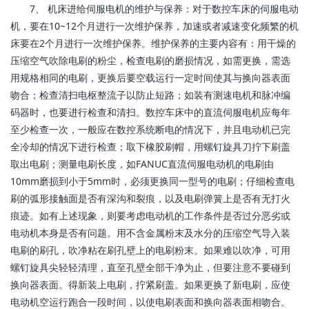
7、 机床进给伺服电机的维护与保养：对于数控车床的伺服电动
机，要在10~12个月进行一次维护保养，加速或者减速变化频繁的机
床要在2个月进行一次维护保养。维护保养的主要内容有：用干燥的
压缩空气吹除电刷的粉尘，检查电刷的磨损情况，如需更换，需选
用规格相同的电刷，更换后要空载运行一定时间使其与换向器表面
吻合；检查清扫电枢整流子以防止短路；如装有测速电机和脉冲编
码器时，也要进行检查和清扫。数控车床中的直流伺服电机应每年
至少检查一次，一般应在数控系统断电的情况下，并且电动机已完
全冷却的情况下进行检查；取下橡胶刷帽，用螺钉旋具刀拧下刷盖
取出电刷；测量电刷长度，如FANUC直流伺服电动机的电刷由
10mm磨损到小于5mm时，必须更换同一型号的电刷；仔细检查电
刷的弧形接触面是否有深沟和裂痕，以及电刷弹簧上是否有无打火
痕迹。如有上述现象，则要考虑电动机的工作条件是否过分恶劣或
电动机本身是否有问题。用不含金属粉末及水分的压缩空气导入装
电刷的刷孔，吹净粘在刷孔壁上的电刷粉末。如果难以吹净，可用
螺钉旋具尖轻轻清理，直至孔壁全部干净为止，但要注意不要碰到
换向器表面。得新装上电刷，拧紧刷盖。如果更换了新电刷，应使
电动机空运行跑合一段时间，以使电刷表面和换向器表面相吻合。