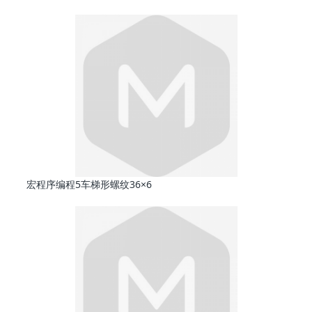
宏程序编程5车梯形螺纹36×6