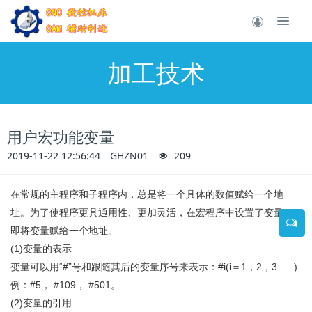
加工技术
用户宏功能变量
2019-11-22 12:56:44
GHZN01
209
在常规的主程序和子程序内，总是将一个具体的数值赋给一个地
址。为了使程序更具通用性、更加灵活，在宏程序中设置了变量，
即将变量赋给一个地址。
(1)
变量的表示
变量可以用
“#”
号和跟随其后的变量序号来表示：
#i(i
＝
1
，
2
，
3......)
例：
#5
，
#109
，
#501
。
(2)
变量的引用