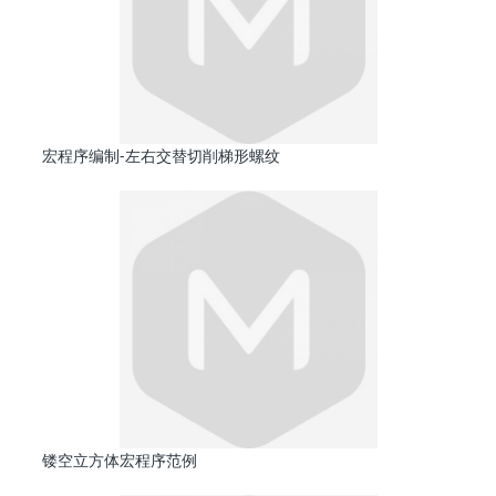
宏程序编制-左右交替切削梯形螺纹
镂空立方体宏程序范例