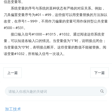
信息变量等。
系统变量的序号与系统的某种状态有严格的对应关系。例如，
#01
#99
刀具偏置变量序号为
～
，这些值可以用变量替换的方法加以
1
99
改变，在序号
～
中，不用作刀偏量的变量可用作保持型公共变量
#500
#531
～
。
#1000
#1015
#1032
接口输入信号
～
，
。通过阅读这些系统变
“1”
量，可以知道各输入口的情况。当变量值为
时，说明接点闭合；
“0”
当变量值为
时，表明接点断开。这些变量的数值不能被替换。阅
#1032
读变量
，所有输入信号一次读入。
上一篇
下一篇
加工技术