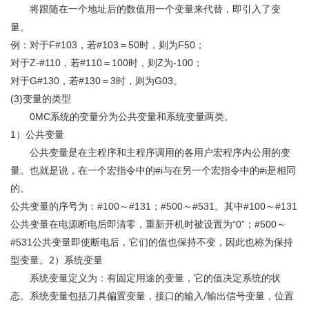
将跟随在一个地址后的数值用一个变量来代替，即引入了变
量。
例：对于
F#103
，若
#103
＝
50
时，则为
F50
；
对于
Z-#110
，若
#110
＝
100
时，则
Z
为
-100
；
对于
G#130
，若
#130
＝
3
时，则为
G03
。
(3)
变量的类型
0MC
系统的变量分为公共变量和系统变量两类。
1
）公共变量
公共变量是在主程序和主程序调用的各用户宏程序内公用的变
量。也就是说，在一个宏指令中的
#i
与在另一个宏指令中的
#i
是相同
的。
公共变量的序号为：
#100
～
#131
；
#500
～
#531
。其中
#100
～
#131
公共变量在电源断电后即清零，重新开机时被设置为“
0”
；
#500
～
#531
公共变量即使断电后，它们的值也保持不变，因此也称为保持
2
型变量。
）系统变量
系统变量定义为：有固定用途的变量，它的值决定系统的状
/
态。系统变量包括刀具偏置变量，接口的输入
输出信号变量，位置