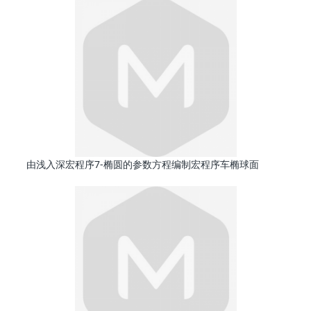
由浅入深宏程序7-椭圆的参数方程编制宏程序车椭球面