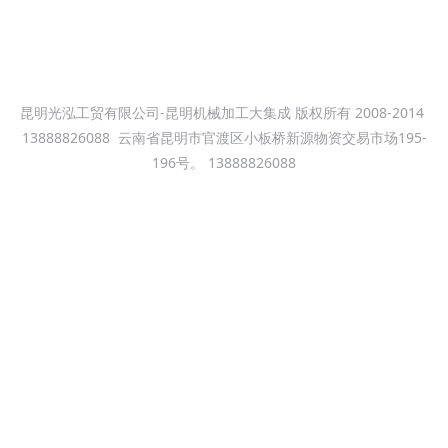
昆明光泓工贸有限公司-昆明机械加工大集成 版权所有 2008-2014
13888826088
云南省昆明市官渡区小板桥新源物资交易市场195-
196号。 13888826088
昆明机械加工大集成--昆明小板桥机械加工厂 昆明新铁公鸡钢材市场
机械加工焊接加工厂 本站关键词：昆明机械加工，光泓机械加工车
床加工，铣床加工，数控车床加工，冲床加工,数控铣床加工，龙门
铣床加工，龙门镗铣床加工，焊接加工,钢结构焊接，模具加工。电
话：13099999530 滇ICP备09004116号
滇ICP备09004116号-2
昆明光泓工贸有限公司-昆明机械加工厂家,昆明小板桥机械加工厂,大
型机械cnc加工厂,昆明数控自动化，CNC-CAM，昆明大型机械加工
厂,数控改造，模具加工,工业自动化，昆明全自动焊接加工,昆明钻孔
加工、机械配件加工制造、昆明零件加工制造、昆明钢板打孔加工、
大型法兰加工,机加工数控机床编程，系统交流,昆明数控机床加工，