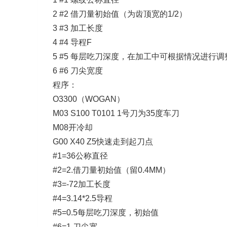
2
#2
借刀量初始值（为齿顶宽的1/2）
3
#3
加工长度
4
#4
导程F
5
#5
每层吃刀深度，在加工中可根据情况进行调
6
#6
刀尖宽度
程序：
O3300（WOGAN）
M03 S100 T0101
1
号刀为35度车刀
M08开冷却
G00 X40 Z5快速走到起刀点
#1=36公称直径
#2=2.借刀量初始值（留0.4MM）
#3=-72加工长度
#4=3.14*2.5导程
#5=0.5每层吃刀深度，初始值
#6=1.刀尖宽