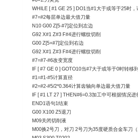
WHILE [ #1 GE 25 ] DO1当#1大于或等于25
#7=#2每层单边最大借刀量
N10 G00 Z[5-#7]定位到左边
G92 X#1 Z#3 F#4进行螺纹切削
G00 Z[5+#7]定位到右边
G92 X#1 Z#3 F#4进行螺纹切削
#7=#7-#6改变宽度
IF [ #7 GE 0 ] GOTO10当#7大于或等于0
#1=#1-#5计算直径
#2=#2-#5/2*0.364计算齿轴向单边最大借刀量
IF [ #1 LT 27 ] THEN#6=0.3加工中可根据情
END1语句1结束
G00 X100 Z5退刀
M09关闭切削液
M00换2号刀，对刀
2
号刀为35度硬质合金车刀
M03 S300 T0202