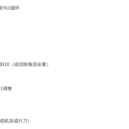
时，语句1循环
时转移到N10（或切除每层余量）
况进行调整
（或机加成行刀）