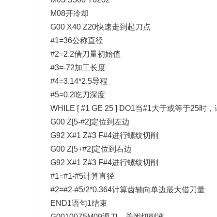
M08开冷却
G00 X40 Z20快速走到起刀点
#1=36公称直径
#2=2.2借刀量初始值
#3=-72加工长度
#4=3.14*2.5导程
#5=0.2吃刀深度
WHILE [ #1 GE 25 ] DO1当#1大于或等于25
G00 Z[5-#2]定位到左边
G92 X#1 Z#3 F#4进行螺纹切削
G00 Z[5+#2]定位到右边
G92 X#1 Z#3 F#4进行螺纹切削
#1=#1-#5计算直径
#2=#2-#5/2*0.364计算齿轴向单边最大借刀量
END1语句1结束
G00100Z5M09退刀，关闭切削液