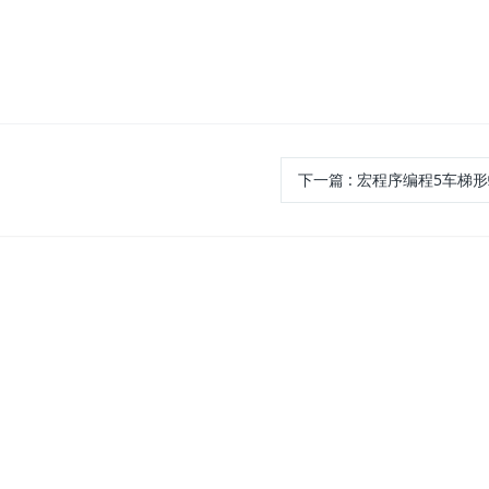
下一篇
:
宏程序编程5车梯形螺