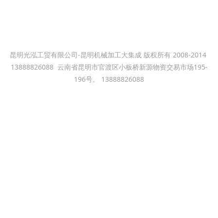
昆明光泓工贸有限公司-昆明机械加工大集成 版权所有 2008-2014
13888826088
云南省昆明市官渡区小板桥新源物资交易市场195-
196号。 13888826088
昆明机械加工大集成--昆明小板桥机械加工厂 昆明新铁公鸡钢材市场
机械加工焊接加工厂 本站关键词：昆明机械加工，光泓机械加工车
床加工，铣床加工，数控车床加工，冲床加工,数控铣床加工，龙门
铣床加工，龙门镗铣床加工，焊接加工,钢结构焊接，模具加工。电
话：13099999530 滇ICP备09004116号
滇ICP备09004116号-2
昆明光泓工贸有限公司-昆明机械加工厂家,昆明小板桥机械加工厂,大
型机械cnc加工厂,昆明数控自动化，CNC-CAM，昆明大型机械加工
厂,数控改造，模具加工,工业自动化，昆明全自动焊接加工,昆明钻孔
加工、机械配件加工制造、昆明零件加工制造、昆明钢板打孔加工、
大型法兰加工,机加工数控机床编程，系统交流,昆明数控机床加工，