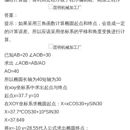
答案：
提示：如果采用三角函数计算椭圆起点和终点，会造成一定
的计算误差。所以应该采用坐标系的平移和角度变换进行计
算。
已知
AB=20 ∠AOB=30
求出
∠AOB=AB/AO
AO=40
所以椭圆长轴为
40短轴为30
在
xoy坐标系中求出起点与终点
起点
x=37.7 y=10
在
XOY坐标系求椭圆起点：X=xCOS30+ySIN30
X=37.7*COS30+10*SIN30
X=37.649
将
x=-10 y=28.55代入公式求出椭圆终点：