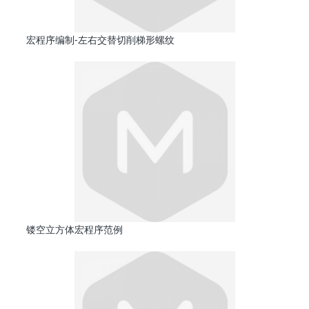
宏程序编制-左右交替切削梯形螺纹
镂空立方体宏程序范例